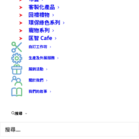
必
使用者名稱 或 電子郵件
*
填
客製化產品
回禮禮物
環保綠色系列
寵物系列
必
密碼
*
填
匡智 Cafe
自訂工作坊
生產及外展服務
保持登入
展銷活動
關於我們
登入
我們的故事
忘記您的密碼？
搜尋