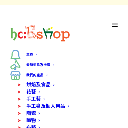
主頁
最新消息及推廣
我們的產品
匡廣貓的源來 - 匡智賽馬會廣
烘焙及食品
花藝
福工場 (阿鑫)
手工藝
手工皂及個人用品
陶瓷
飾物
布藝