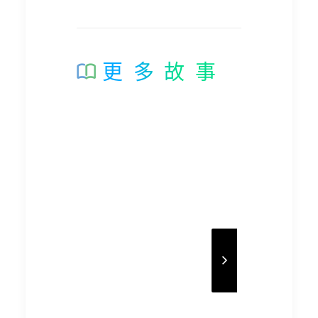
更多故事
匡廣貓的源來 – 匡智賽馬
｢多面向
會廣福工場 (阿鑫)
會廣福
樂齡組別學員在一次藝術繪畫
立山正正
創作中，畫了一隻貓咪出來。
業務多元