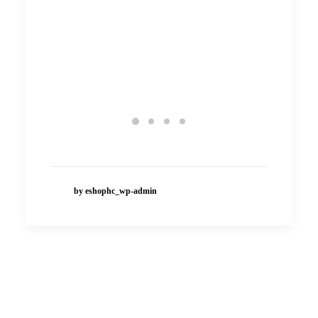
學員阿鑫就分享居住的院舍昔
初次接觸
日也有一隻黑色貓喵，由大家
內向
共同照顧愛護，悉心料理及陪
伴，充滿了溫暖與歡樂。
by eshophc_wp-admin