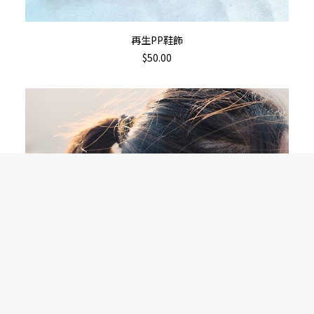
This
選擇規格
再生PP鞋飾
product
$
50.00
has
multiple
variants.
The
options
may
be
chosen
on
the
product
page