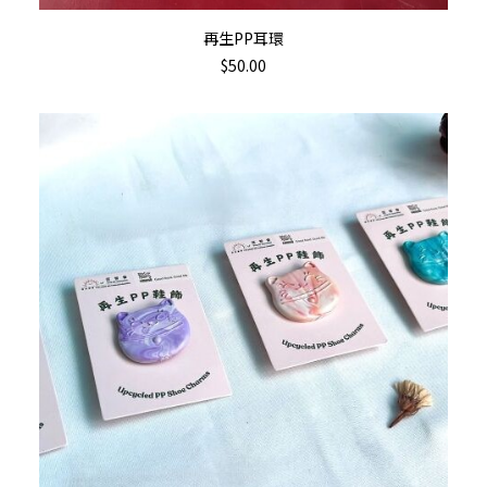
This
選擇規格
再生PP耳環
product
$
50.00
has
multiple
variants.
The
options
may
be
chosen
on
the
product
page